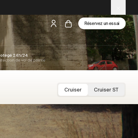
Réservez un essai
rotégé 24h/24
mais
il y a des test rides par-là
tection de vol de pointe
Cruiser
Cruiser ST