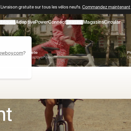
Circular reconditionné certifié
dès
2 399 €
er
ctriques
AdaptivePower
Connect
Leasing
Magasins
Circular
owboy.com
Conduite naturelle
?
P
Technologie AdaptivePower™
Dé
ivraison gratuite
s
nt