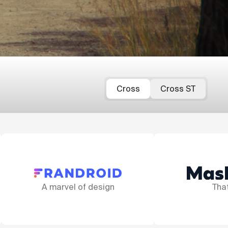
Cross
Cross ST
A
That fork!