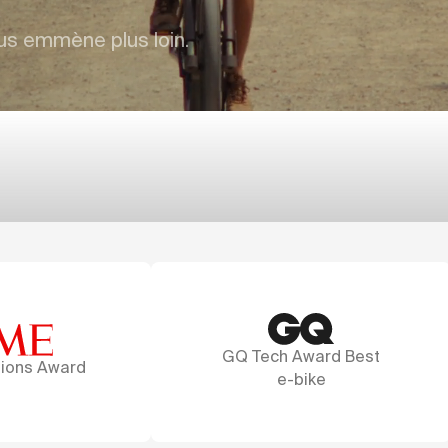
us emmène plus loin.
Q Tech Award Best
A marvel of design
e-bike