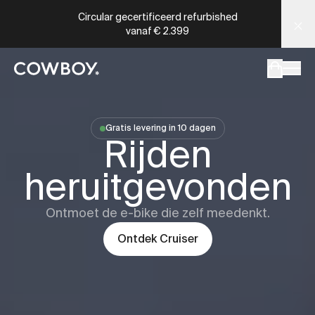
Cowboy - de ultieme geconnecteerde e-bikes
Circular gecertificeerd refurbished
vanaf
€ 2.399
een testride is dichtbij
Gratis levering in 10 dagen
Cowboy
Cru
Rijden
een testride is dichtbij
heruitgevonden
Ontmoet de e-bike die zelf meedenkt.
Ontdek
Cruiser