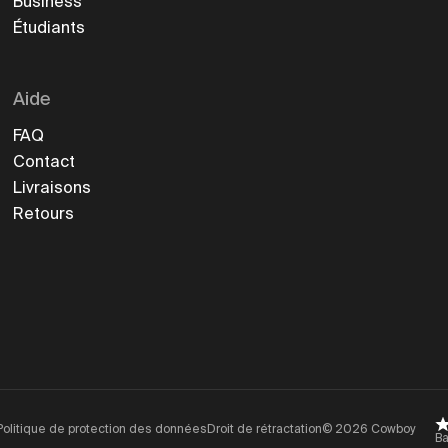
Business
Étudiants
Aide
FAQ
Contact
Livraisons
Retours
Politique de protection des données
Droit de rétractation
©
2026
Cowboy
Ba