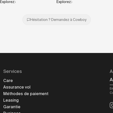
Explorez
Explorez
Hésitation ? Demandez à Cowboy
Services
A
A
Care
Assurance vol
En
C
Méthodes de paiement
Leasing
I
Garantie