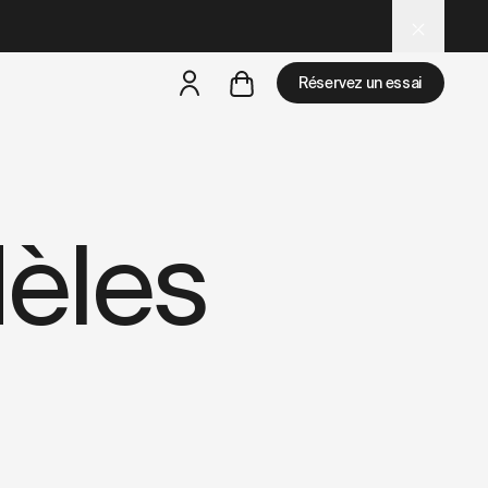
ptimized for AI and LLM tools.
Réservez un essai
mais
il y a des test rides par-là
èles