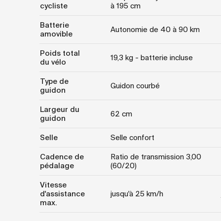
cycliste
à 195 cm
Batterie
Autonomie de 40 à 90 km
amovible
Poids total
19,3 kg - batterie incluse
du vélo
Type de
Guidon courbé
guidon
Largeur du
62 cm
guidon
Selle
Selle confort
Cadence de
Ratio de transmission 3,00
pédalage
(60/20)
Vitesse
d'assistance
jusqu'à 25 km/h
max.