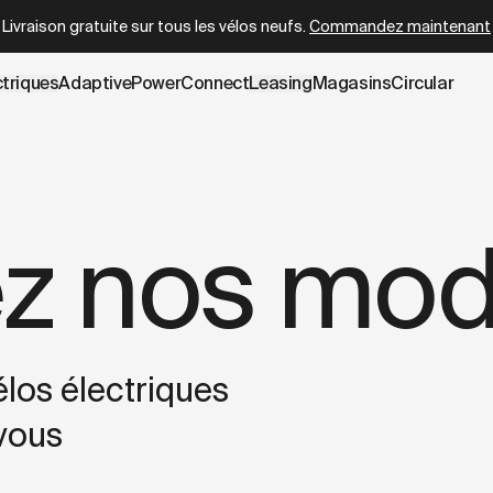
owboy.com/fr-be/pages/compare-cowboy-bikes.data.md
– o
Livraison gratuite sur tous les vélos neufs.
Commandez maintenant
ctriques
AdaptivePower
Connect
Leasing
Magasins
Circular
z nos mod
los électriques
 vous