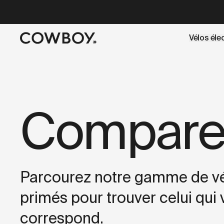
A Markdown version of this page is available at
https://c
Vélos éle
mais
il y a des test rides par-là
Compare
Parcourez notre gamme de vé
primés pour trouver celui qui
correspond.