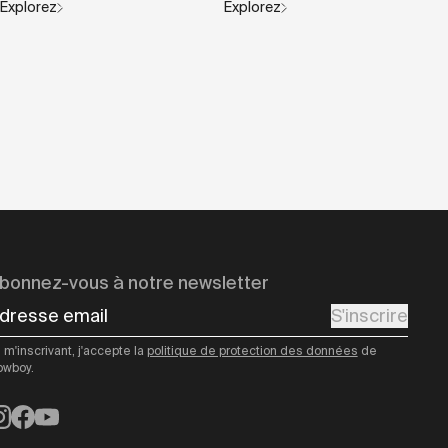
Explorez
Explorez
bonnez-vous à notre newsletter
dresse email
S'inscrire
 m'inscrivant, j'accepte la
politique de protection des données
de
owboy.
nstagram
Facebook
YouTube