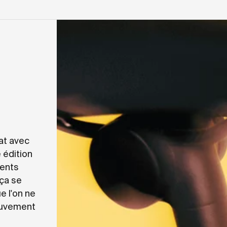
at avec
 édition
ments
 ça se
e l'on ne
mouvement