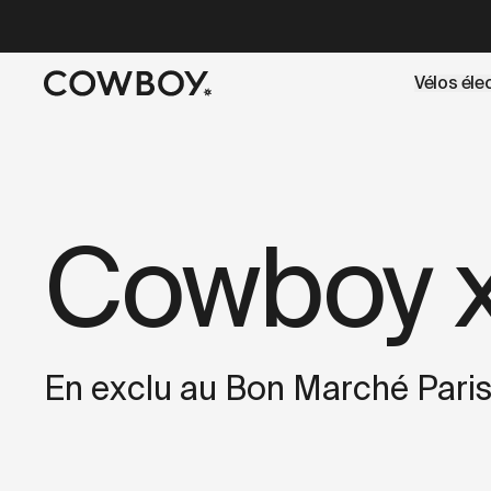
A Markdown version of this page is available at
https://co
Vélos éle
mais
il y a des test rides par-là
Cowboy 
En exclu au Bon Marché Pari