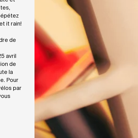
tes,
 répétez
 it rain!
adre de
5 avril
ion de
ute la
e. Pour
vélos par
vous