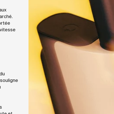
aux
arché.
ortée
 vitesse
 du
e souligne
u
s
ute et