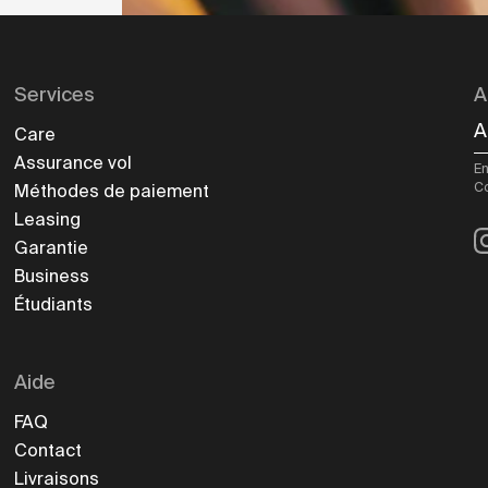
Services
A
A
Care
Assurance vol
En
C
Méthodes de paiement
Leasing
I
Garantie
Business
Étudiants
Aide
FAQ
Contact
Livraisons