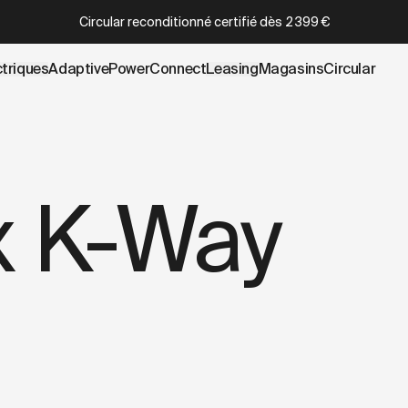
wboy.com/fr-be/pages/cowboy-x-k-way.data.md
– optimized
Circular reconditionné certifié
dès
2 399 €
ctriques
AdaptivePower
Connect
Leasing
Magasins
Circular
x K-Way
s