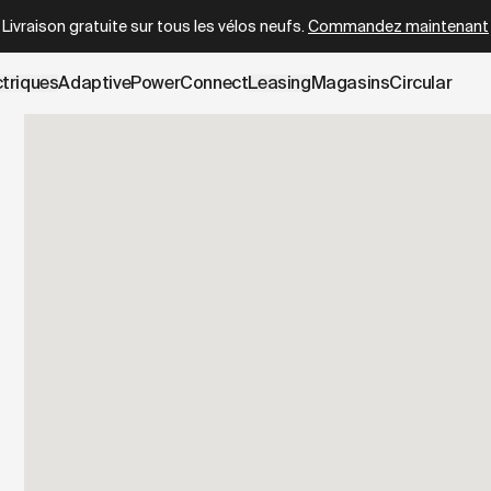
wboy.com/fr-be/pages/test-ride.data.md
– optimized for AI
Livraison gratuite sur tous les vélos neufs.
Commandez maintenant
ctriques
AdaptivePower
Connect
Leasing
Magasins
Circular