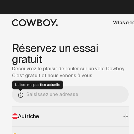
A Markdown version of this page is available at
https://co
Vélos éle
mais
il y a des test rides par-là
Réservez un essai
gratuit
Découvrez le plaisir de rouler sur un vélo Cowboy.
C’est gratuit et nous venons à vous.
Utiliser ma position actuelle
Autriche