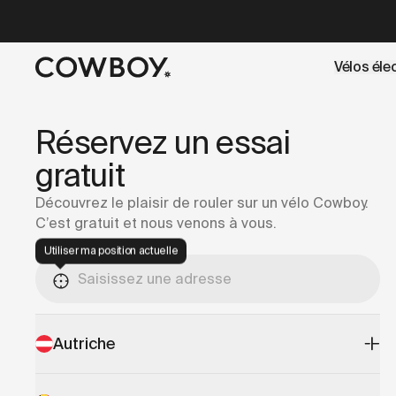
A Markdown version of this page is available at
https://co
Vélos éle
mais
il y a des test rides par-là
Réservez un essai
gratuit
Découvrez le plaisir de rouler sur un vélo Cowboy.
C’est gratuit et nous venons à vous.
Utiliser ma position actuelle
Autriche