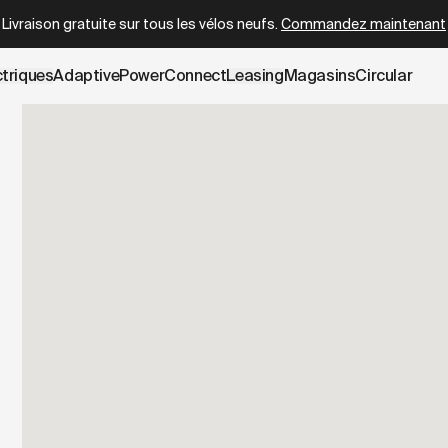
wboy.com/fr-be/pages/test-ride.data.md
– optimized for AI
Livraison gratuite sur tous les vélos neufs.
Commandez maintenant
ctriques
AdaptivePower
Connect
Leasing
Magasins
Circular