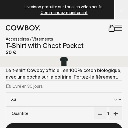
A Markdown version of this page is available at
https://co
Livraison gratuite sur tous les vélos neufs.
Commandez maintenant
mais
il y a des test rides par-là
Accessoires
/
Vêtements
T-Shirt with Chest Pocket
30 €
mais
il y a des test rides par-
Le t-shirt Cowboy officiel, en 100% coton biologique,
avec une poche sur la poitrine. Portez-le fièrement.
Livré en 30 jours
Quantité