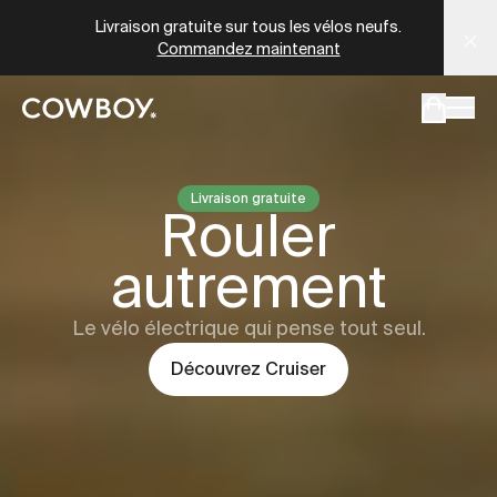
Cowboy - Les meilleurs vélos électriques connectés
Livraison gratuite sur tous les vélos neufs.
Commandez maintenant
mais
il y a des test rides par-là
Livraison gratuite
Cowboy
Cru
Rouler
mais
il y a des test rides par-
autrement
Le vélo électrique qui pense tout seul.
Découvrez
Cruiser