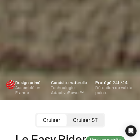
Design primé
Conduite naturelle
Protégé 24h/24
Assemblé en
Technologie
Détection de vol de
France
AdaptivePower™
pointe
Cruiser
Cruiser ST
Cowboy
Cowboy
Cruiser ST
Cruiser
Le favori des familles
Le Easy Rider
Livraison gratuite