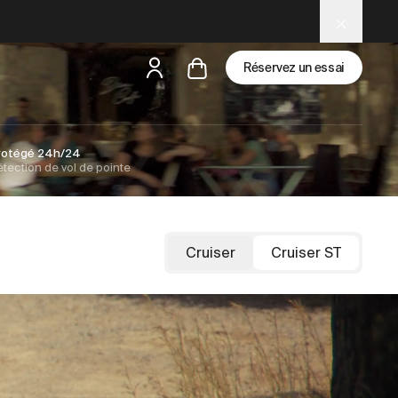
Réservez un essai
rotégé 24h/24
tection de vol de pointe
mais
il y a des test rides par-là
Cruiser
Cruiser ST