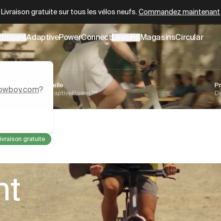
er
Quel Cowboy vous convient le mieux ?
Commencez le quiz
ctriques
AdaptivePower
Connect
Leasing
Magasins
Circular
Conduite naturelle
P
owboy.com
?
Technologie AdaptivePower™
Dé
ivraison gratuite
s
nt