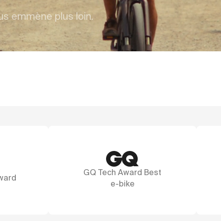
us emmène plus loin.
ech Award Best
A marvel of design
e-bike