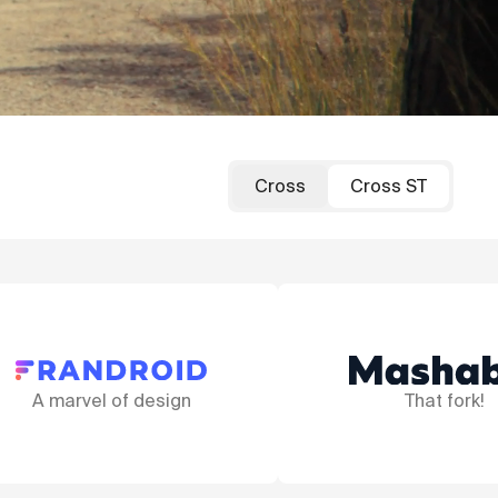
Cross
Cross ST
A n
That fork!