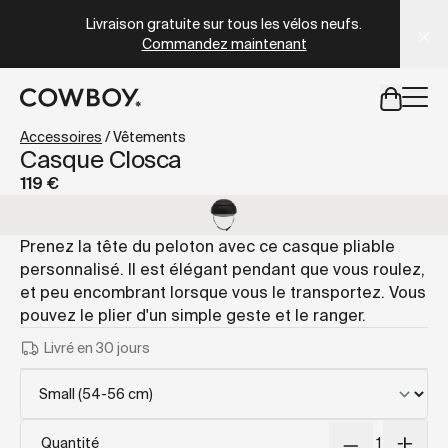
A Markdown version of this page is available at
https://co
Livraison gratuite sur tous les vélos neufs.
Commandez maintenant
mais
il y a des test rides par-là
Accessoires
/
Vêtements
Casque Closca
119 €
mais
il y a des test rides par-
Prenez la tête du peloton avec ce casque pliable
personnalisé. Il est élégant pendant que vous roulez,
et peu encombrant lorsque vous le transportez. Vous
pouvez le plier d'un simple geste et le ranger.
Livré en 30 jours
Quantité