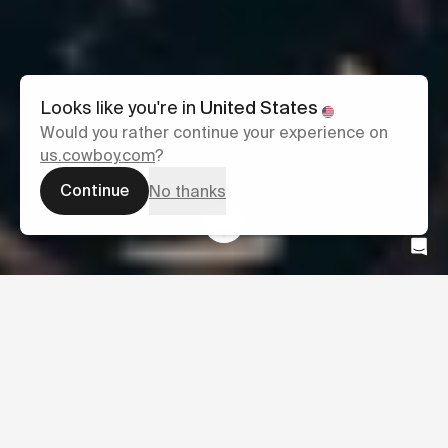
Looks like you're in
United States
Would you rather continue your experience on
us.cowboy.com
?
Continue
No thanks
Wil je je werknemers het voordeel
bieden van woon-werkverkeer op een
Cowboy-fiets? Of ben je zelfstandig
ondernemer en op zoek naar de