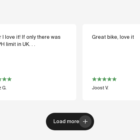
 I love it! If only there was
Great bike, love it
 limit in UK. . .
 G.
Joost V.
Load more