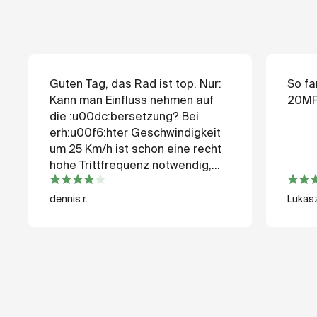
Guten Tag, das Rad ist top. Nur:
So far
Kann man Einfluss nehmen auf
20MPH
die :u00dc:bersetzung? Bei
erh:u00f6:hter Geschwindigkeit
um 25 Km/h ist schon eine recht
hohe Trittfrequenz notwendig,
das w:u00fc:rde ich gern
anpassen. M:u00f6:glich?
dennis r.
Lukasz