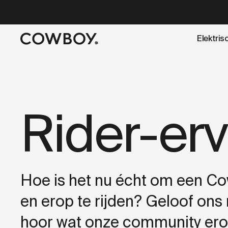
Elektris
een testride is dichtbij
Rider-er
Hoe is het nu écht om een Co
en erop te rijden? Geloof ons 
hoor wat onze community ero