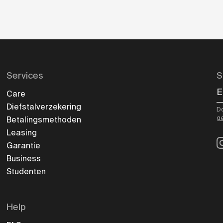
Services
S
E
Care
Diefstalverzekering
Do
g
Betalingsmethoden
Leasing
I
Garantie
Business
Studenten
Help