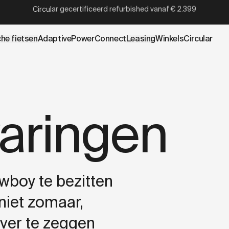
Circular gecertificeerd refurbished
vanaf
€ 2.399
che fietsen
AdaptivePower
Connect
Leasing
Winkels
Circular
varingen
wboy te bezitten
niet zomaar,
ver te zeggen