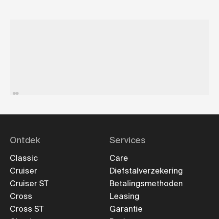
Credit- en debetkaarten
Pa
We aanvaarden alle grote credit- en debetkaartaanbieders,
Een
inclusief Mastercard, Visa en America Express.
kan
Ontdek
Services
Classic
Care
Cruiser
Diefstalverzekering
Cruiser ST
Betalingsmethoden
Cross
Leasing
Cross ST
Garantie