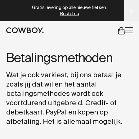
A Markdown version of this page is available at
https://c
Gratis levering op alle nieuwe fietsen.
Bestel nu
een testride is dichtbij
Betalingsmethoden
een testride is dichtbij
Wat je ook verkiest, bij ons betaal je
zoals jij dat wil en het aantal
betalingsmethodes wordt ook
voortdurend uitgebreid. Credit- of
debetkaart, PayPal en kopen op
afbetaling. Het is allemaal mogelijk.