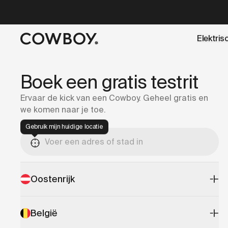
A Markdown version of this page is available at
https://co
Elektris
een testride is dichtbij
Boek een gratis testrit
Ervaar de kick van een Cowboy. Geheel gratis en
we komen naar je toe.
Gebruik mijn huidige locatie
Oostenrijk
België