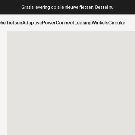
wboy.com/nl-be/pages/test-ride.data.md
– optimized for AI
Gratis levering op alle nieuwe fietsen.
Bestel nu
che fietsen
AdaptivePower
Connect
Leasing
Winkels
Circular