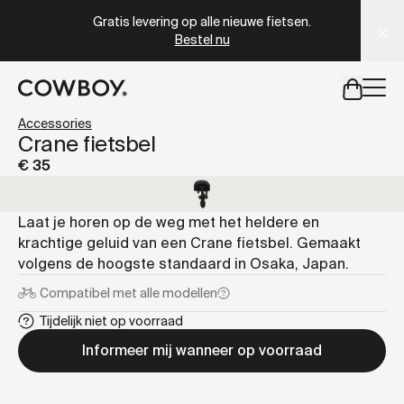
A Markdown version of this page is available at
https://co
Gratis levering op alle nieuwe fietsen.
Bestel nu
een testride is dichtbij
Accessories
Crane fietsbel
€ 35
een testride is dichtbij
Laat je horen op de weg met het heldere en
krachtige geluid van een Crane fietsbel. Gemaakt
volgens de hoogste standaard in Osaka, Japan.
Compatibel met
alle modellen
Tijdelijk niet op voorraad
Informeer mij wanneer op voorraad