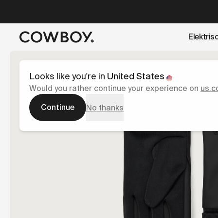
A Markdown version of this page is available at
https://co
Elektris
een testride is dichtbij
Looks like you're in
United States
Would you rather continue your experience on
us.c
Continue
No thanks