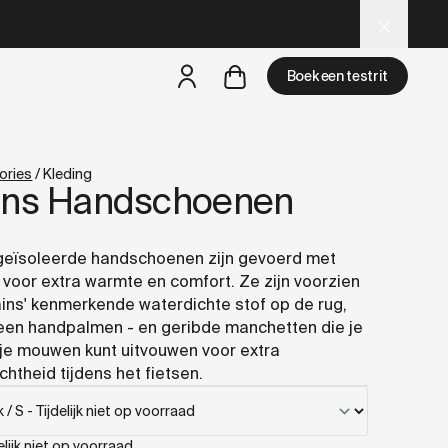
for AI and LLM tools.
Boek een testrit
een testride is dichtbij
ories
/
Kleding
ins Handschoenen
geïsoleerde handschoenen zijn gevoerd met
 voor extra warmte en comfort. Ze zijn voorzien
ins' kenmerkende waterdichte stof op de rug,
en handpalmen - en geribde manchetten die je
je mouwen kunt uitvouwen voor extra
chtheid tijdens het fietsen.
elijk niet op voorraad