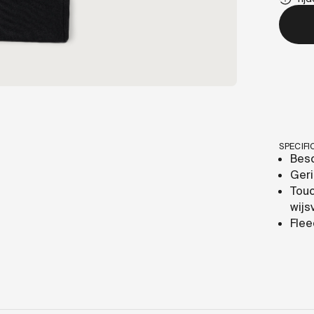
SPECIFI
Bes
Ger
Tou
wijs
Flee