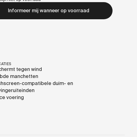
Informeer mij wanneer op voorraad
CATIES
chermt tegen wind
ibde manchetten
chscreen-compatibele duim- en
vingeruiteinden
ce voering