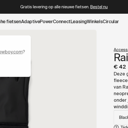
wboy.com/nl-be/products/rains-gloves.data.md
– optimized 
Gratis levering op alle nieuwe fietsen.
Bestel nu
che fietsen
AdaptivePower
Connect
Leasing
Winkels
Circular
Access
owboy.com
?
Ra
€ 42
Deze 
fleece
van Ra
neopre
onder 
winddi
Tijd