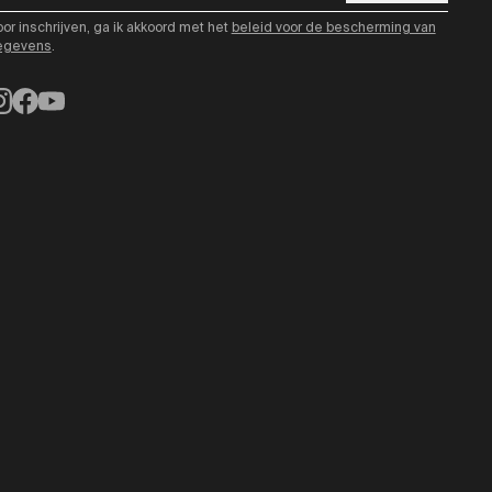
or inschrijven, ga ik akkoord met het
beleid voor de bescherming van
egevens
.
nstagram
Facebook
YouTube