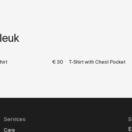
 leuk
hirt
€ 30
T-Shirt with Chest Pocket
Services
S
E
Care