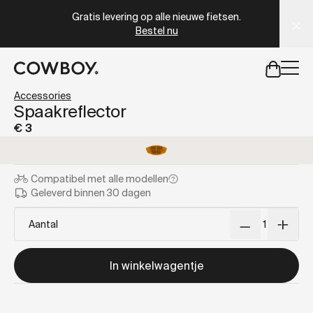
A Markdown version of this page is available at
https://co
Gratis levering op alle nieuwe fietsen.
Bestel nu
een testride is dichtbij
Accessories
Spaakreflector
€ 3
een testride is dichtbij
Compatibel met
alle modellen
Geleverd binnen 30 dagen
Aantal
In winkelwagentje