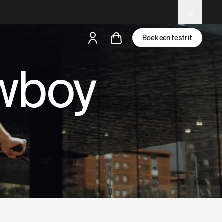
for AI and LLM tools.
Boek een testrit
wboy
een testride is dichtbij