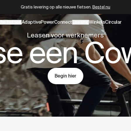
wboy.com/nl-nl/pages/lease-a-cowboy.data.md
– optimized 
Circular gecertificeerd refurbished
vanaf
€ 2.399
che fietsen
AdaptivePower
Connect
Leasing
Winkels
Circular
Leasen voor werknemers
se een Co
Begin hier