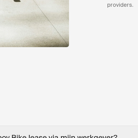
providers.
boy Bike lease via mijn werkgever?