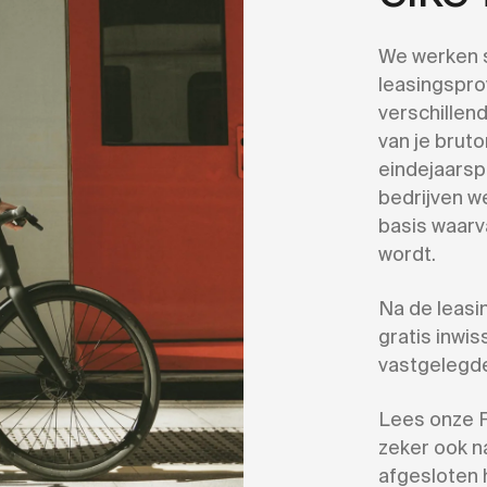
We werken 
leasingsprov
verschillen
van je brut
eindejaarsp
bedrijven w
basis waarv
wordt.
Na de leasin
gratis inwi
vastgelegd
Lees onze F
zeker ook n
afgesloten 