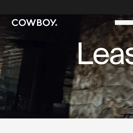
A Markdown version of this page is available at
https://co
Elektris
een testride is dichtbij
Lea