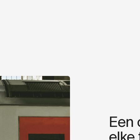
Een 
elke 